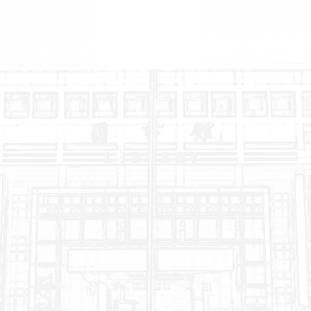
庆祝中华人民共和国成立75周年升...
这个春天，为你而来！
你好春天
祝贺！陈嘉川教授荣获齐鲁杰出人...
128
项
获得省部级以上科研奖励128项
MORE >
MORE >
MORE >
MORE >