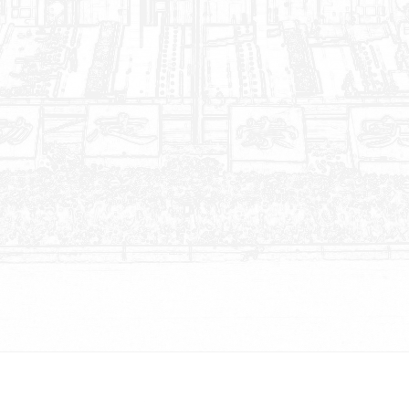
2200余
人
专任教师2200余人
38000余
人
济南、青岛、济宁、菏泽、德州等
总第605期
地
设有校区或研究机构
MORE >
全日制在校生38000余人
10
亿