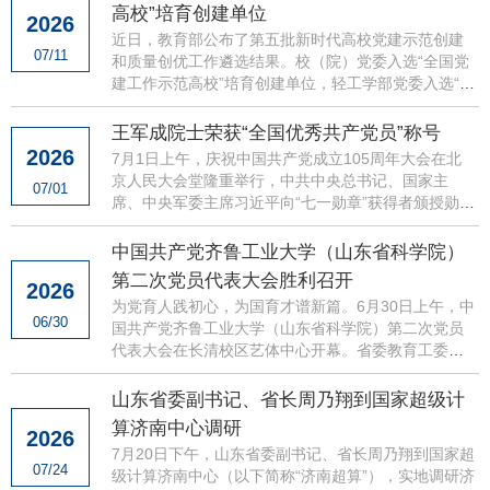
高校”培育创建单位
2026
近日，教育部公布了第五批新时代高校党建示范创建
07/11
和质量创优工作遴选结果。校（院）党委入选“全国党
建工作示范高校”培育创建单位，轻工学部党委入选“全
国党建工作标杆院系”培育创建单位，人工智能学部教
工人工智...
王军成院士荣获“全国优秀共产党员”称号
2026
7月1日上午，庆祝中国共产党成立105周年大会在北
京人民大会堂隆重举行，中共中央总书记、国家主
07/01
席、中央军委主席习近平向“七一勋章”获得者颁授勋章
并发表重要讲话。大会还对全国优秀共产党员、全国
优秀党务工作者...
中国共产党齐鲁工业大学（山东省科学院）
第二次党员代表大会胜利召开
2026
为党育人践初心，为国育才谱新篇。6月30日上午，中
06/30
国共产党齐鲁工业大学（山东省科学院）第二次党员
代表大会在长清校区艺体中心开幕。省委教育工委委
员，省教育厅党组成员、副厅长王志刚出席大会并讲
话，省委组织部...
山东省委副书记、省长周乃翔到国家超级计
算济南中心调研
2026
7月20日下午，山东省委副书记、省长周乃翔到国家超
07/24
级计算济南中心（以下简称“济南超算”），实地调研济