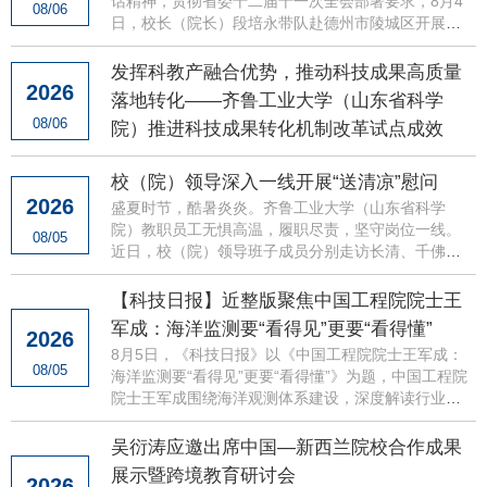
话精神，贯彻省委十二届十一次全会部署要求，8月4
08/06
日，校长（院长）段培永带队赴德州市陵城区开展产
学研调研，进一步深化校地校企合作，推动科技创新
与产业创新深度融...
发挥科教产融合优势，推动科技成果高质量
2026
落地转化——齐鲁工业大学（山东省科学
08/06
院）推进科技成果转化机制改革试点成效
校（院）领导深入一线开展“送清凉”慰问
2026
盛夏时节，酷暑炎炎。齐鲁工业大学（山东省科学
院）教职员工无惧高温，履职尽责，坚守岗位一线。
08/05
近日，校（院）领导班子成员分别走访长清、千佛
山、彩石、历城、菏泽等校区，深入食堂、校医院、
学生宿舍、各工程施工...
【科技日报】近整版聚焦中国工程院院士王
军成：海洋监测要“看得见”更要“看得懂”
2026
8月5日，《科技日报》以《中国工程院院士王军成：
08/05
海洋监测要“看得见”更要“看得懂”》为题，中国工程院
院士王军成围绕海洋观测体系建设，深度解读行业发
展方向，为海洋防灾减灾与蓝色国土开发提供坚实科
技支撑。
吴衍涛应邀出席中国—新西兰院校合作成果
展示暨跨境教育研讨会
2026