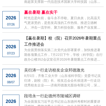
南超算支撑新一代信息技术国家大学科技园（山东）
筹建情况，并主持召开座谈会。他强调，要深入学习
贯彻习近平...
赢在暑期 赢在实干
2026
时光总是向前，奋斗永不停歇。夏日炎炎，比高温天
气更滚烫的，是愈发高涨的工作热情。推进立德树
07/26
人、冲击一流学科、聚力科技创新、服务产业发展、
夯实人才引育、强化交流合作、深化治理改革、加力
基本建设……这个暑...
【赢在暑期】校（院）召开2026年暑期重点
工作推进会
2026
为全面贯彻落实第二次党代会部署要求，加快推进暑
07/23
期各项重点工作，7月22日下午，学校（科学院）在行
政办公楼352会议室召开2026年暑期重点工作推进
会。校（院）党委书记吴衍涛出席会议并讲话。会议
由校长（院长）段...
吴衍涛一行走访校友企业邦德激光
2026
8月5日，齐鲁工业大学（山东省科学院）党委书记吴
衍涛，副校（院）长、校友总会会长侯连涛一行走访
08/07
优秀校友企业——济南邦德激光股份有限公司，深入
调研开展校企合作，市场营销2001级校友、邦德激光
董事长孔杰热情接待...
段培永一行赴德州市陵城区调研
2026
为全面落实习近平总书记在山东德州考察时的重要讲