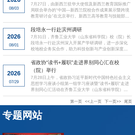
7月27日，由新西兰驻华大使馆及新西兰教育国际推广
08/03
局联合举办的“中国—新西兰院校合作成果展示暨跨境
教育研讨会”在北京举行。新西兰高等教育与技能部长
佩妮·西蒙兹，新西兰驻华大使乔文博等新方官员出
席。新西...
段培永一行赴滨州调研
2026
7月31日，齐鲁工业大学（山东省科学院）校（院）长
段培永一行赴滨州深入开展产学研调研，进一步深化
08/01
校地校企务实合作，助力科技创新与产业创新深度融
合。段培永先后深入滨州高新区低空经济产业园、魏
桥国科高等技术...
省政协“读书+履职”走进界别同心汇在校
（院）举行
2026
7月28日上午，省政协习近平新时代中国特色社会主义
07/29
思想学习座谈小组第一组学习座谈暨“读书+履职”走进
界别同心汇活动在齐鲁工业大学（山东省科学院）举
行。省政协副主席、党组副书记张新文出席并讲话，
校（院）党...
第一页
<<上一页
下一页>>
尾页
专题网站