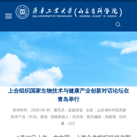
上合组织国家生物技术与健康产业创新对话论坛在
青岛举行
发布时间：2026-06-30
通讯员：赵扬依诺
出处：山东省科学院高新
技术产业（中试）基地
供稿审核人：刘贞先
责任编辑：高晓瑾
访问
量：
223