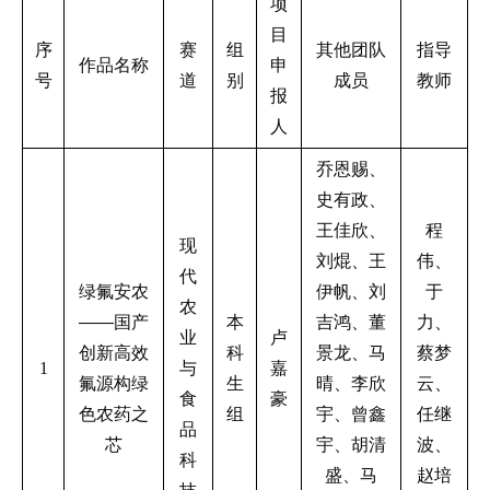
项
目
序
赛
组
其他团队
指导
作品名称
申
号
道
别
成员
教师
报
人
乔恩赐、
史有政、
王佳欣、
程
现
刘焜、王
伟、
代
绿氟安农
伊帆、刘
于
农
——国产
本
吉鸿、董
力、
业
卢
创新高效
科
景龙、马
蔡梦
1
与
嘉
氟源构绿
生
晴、李欣
云、
食
豪
色农药之
组
宇、曾鑫
任继
品
芯
宇、胡清
波、
科
盛、马
赵培