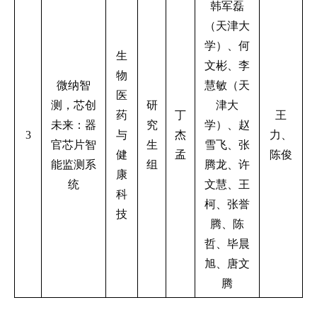
韩军磊
（天津大
学）、何
生
文彬、李
物
微纳智
慧敏（天
医
测，芯创
研
津大
药
丁
王
未来：器
究
学）、赵
3
与
杰
力、
官芯片智
生
雪飞、张
健
孟
陈俊
能监测系
组
腾龙、许
康
统
文慧、王
科
柯、张誉
技
腾、陈
哲、毕晨
旭、唐文
腾