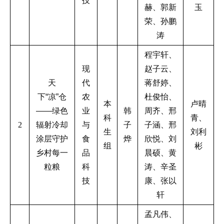
技
赫、郭新
玉
荣、孙鹏
涛
程宇轩、
现
赵子云、
天
代
蒋舒婷、
下“凉”仓
农
杜俊怡、
本
卢晴
——绿色
业
韩
周齐、邢
科
青、
2
辐射冷却
与
子
子涵、邢
生
刘利
涂层守护
食
烨
欣悦、刘
组
彬
乡村每一
品
晨硕、黄
粒粮
科
涛、辛圣
技
康、张以
轩
孟凡伟、