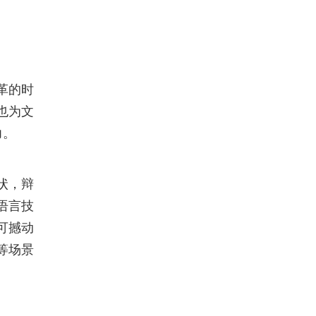
革的时
也为文
力。
状，辩
语言技
可撼动
等场景