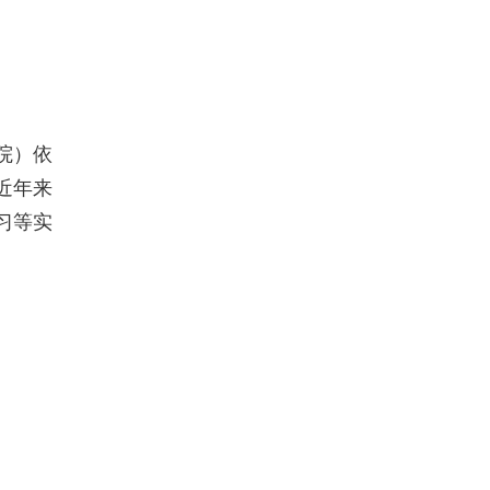
院）依
近年来
习等实