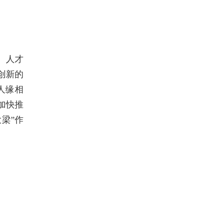
、人才
创新的
人缘相
加快推
梁”作