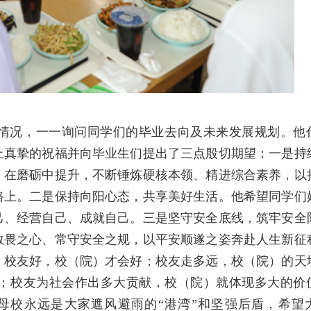
情况，一一询问同学们的毕业去向及未来发展规划。他
上真挚的祝福并向毕业生们提出了三点殷切期望：一是持
、在磨砺中提升，不断锤炼硬核本领、精进综合素养，以
路上。二是保持向阳心态，共享美好生活。他希望同学们
己、经营自己、成就自己。三是坚守安全底线，筑牢安全
敬畏之心、常守安全之规，以平安顺遂之姿奔赴人生新征
。校友好，校（院）才会好；校友走多远，校（院）的天
；校友为社会作出多大贡献，校（院）就体现多大的价
母校永远是大家遮风避雨的“港湾”和坚强后盾，希望