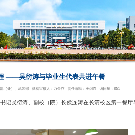
程 ——吴衍涛与毕业生代表共进午餐
部（处）、武装部
供稿审核人：万金存
责任编辑：王炯垚
访问量：
851
委书记吴衍涛、副校（院）长侯连涛在长清校区第一餐厅