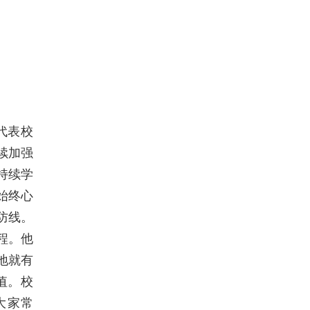
代表校
续加强
持续学
始终心
防线。
程。他
地就有
值。校
大家常