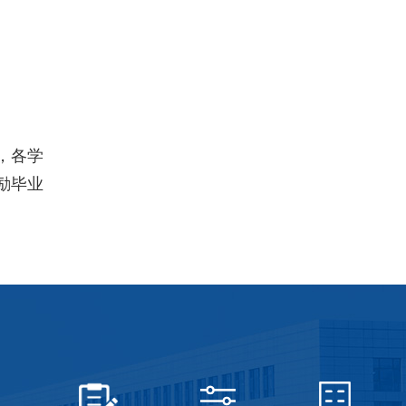
，各学
励毕业