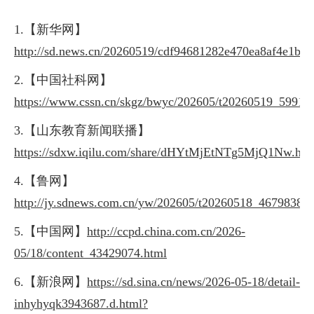
1.【新华网】
http://sd.news.cn/20260519/cdf94681282e470ea8af4e1b00
2.【中国社科网】
https://www.cssn.cn/skgz/bwyc/202605/t20260519_59912
3.【山东教育新闻联播】
https://sdxw.iqilu.com/share/dHYtMjEtNTg5MjQ1Nw.htm
4.【鲁网】
http://jy.sdnews.com.cn/yw/202605/t20260518_4679838.h
5.【中国网】
http://ccpd.china.com.cn/2026-
05/18/content_43429074.html
6.【新浪网】
https://sd.sina.cn/news/2026-05-18/detail-
inhyhyqk3943687.d.html?