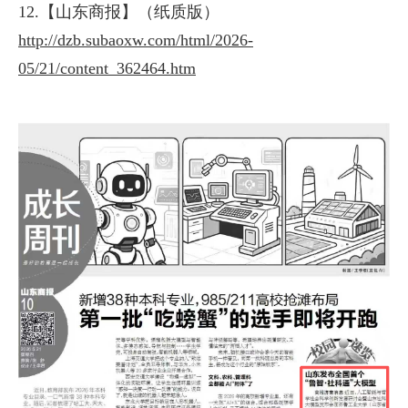
12.【山东商报】（纸质版）
http://dzb.subaoxw.com/html/2026-
05/21/content_362464.htm