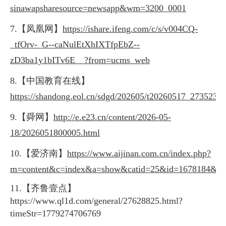
sinawapsharesource=newsapp&wm=3200_0001
7.【凤凰网】
https://ishare.ifeng.com/c/s/v004CQ-
_tfOrv-_G--caNulEtXhIXTfpEbZ--
zD3ba1y1bITv6E__?from=ucms_web
8.【中国教育在线】
https://shandong.eol.cn/sdgd/202605/t20260517_2735231.
9.【舜网】
http://e.e23.cn/content/2026-05-
18/2026051800005.html
10.【爱济南】
https://www.aijinan.com.cn/index.php?
m=content&c=index&a=show&catid=25&id=1678184&fx
11.
【齐鲁壹点】
https://www.ql1d.com/general/27628825.html?
timeStr=1779274706769