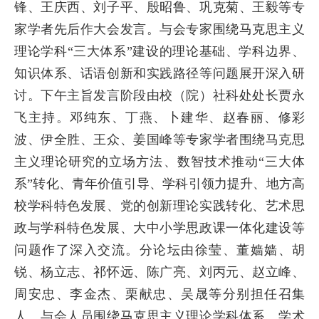
锋、王庆西、刘子平、殷昭鲁、巩克菊、王毅等专
家学者先后作大会发言。与会专家围绕马克思主义
理论学科“三大体系”建设的理论基础、学科边界、
知识体系、话语创新和实践路径等问题展开深入研
讨。
下午主旨发言阶段由校（院）社科处处长贾永
飞主持。邓纯东、丁燕、卜建华、赵春丽、修彩
波、伊全胜、王众、姜国峰等专家学者围绕马克思
主义理论研究的立场方法、数智技术推动“三大体
系”转化、青年价值引导、学科引领力提升、地方高
校学科特色发展、党的创新理论实践转化、艺术思
政与学科特色发展、大中小学思政课一体化建设等
问题作了深入交流。
分论坛由徐莹、董嫱嫱、胡
锐、杨立志、祁怀远、陈广亮、刘丙元、赵立峰、
周安忠、李金杰、栗献忠、吴晟等分别担任召集
人。与会人员围绕马克思主义理论学科体系、学术