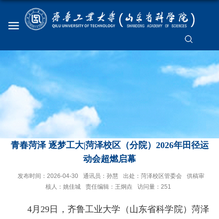
青春菏泽 逐梦工大|菏泽校区（分院）2026年田径运
动会超燃启幕
发布时间：2026-04-30
通讯员：孙慧
出处：菏泽校区管委会
供稿审
核人：姚佳城
责任编辑：王炯垚
访问量：
251
4月29日，齐鲁工业大学（山东省科学院）菏泽