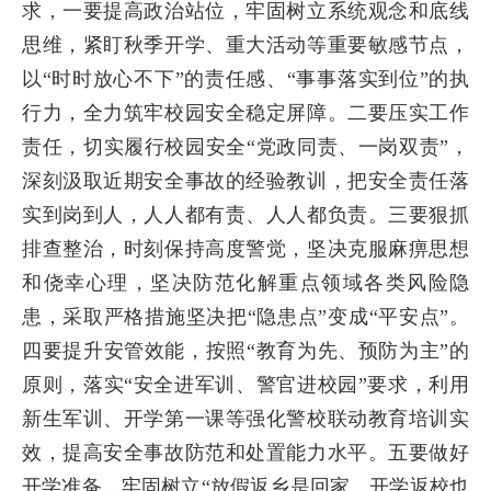
求，一要提高政治站位，牢固树立系统观念和底线
思维，紧盯秋季开学、重大活动等重要敏感节点，
以“时时放心不下”的责任感、“事事落实到位”的执
行力，全力筑牢校园安全稳定屏障。二要压实工作
责任，切实履行校园安全“党政同责、一岗双责”，
深刻汲取近期安全事故的经验教训，把安全责任落
实到岗到人，人人都有责、人人都负责。三要狠抓
排查整治，时刻保持高度警觉，坚决克服麻痹思想
和侥幸心理，坚决防范化解重点领域各类风险隐
患，采取严格措施坚决把“隐患点”变成“平安点”。
四要提升安管效能，按照“教育为先、预防为主”的
原则，落实“安全进军训、警官进校园”要求，利用
新生军训、开学第一课等强化警校联动教育培训实
效，提高安全事故防范和处置能力水平。五要做好
开学准备，牢固树立“放假返乡是回家、开学返校也